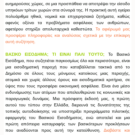
ευημερούσες χώρες, σε μια προσπάθεια να αποτρέψει την είσοδο
υπηκόων τρίτων χωρών στα σύνορά της. Η πρακτική αυτή εγείρει
πολυάριθμα ηθικά, νομικά και επιχειρησιακά ζητήματα, καθώς
αφενός οξύνει τα προβλήματα ασφάλειας των ανθρώπων,
αφετέρου στηρίζει απολυταρχικά καθεστώτα.
Το αφιέρωμά μας
προσφέρει πληροφορίες και αναλύσεις σχετικά με την επίκαιρη
αυτή συζήτηση.
ΒΑΣΙΚΟ ΕΙΣΟΔΗΜΑ; ΤΙ ΕΙΝΑΙ ΠΑΛΙ ΤΟΥΤΟ;
Το Βασικό
Εισόδημα, που συζητιέται παγκοσμίως όλο και περισσότερο, είναι
μια εισοδηματική παροχή που καταβάλλεται τακτικά από το
Δημόσιο σε όλους τους μόνιμους κατοίκους μιας περιοχής,
ατομικά και χωρίς άλλους όρους και εισοδηματικά κριτήρια, σε
ύψος που τους προσφέρει οικονομική ασφάλεια. Είναι ένα μέσο
ενδυνάμωσης των ατόμων που απελευθερώνει τις κοινωνικές και
παραγωγικές δυνάμεις. Μια πρόσφατη έκδοσή μας, η πρώτη
αυτού του τύπου στην Ελλάδα, διερευνά τις δυνατότητες της
τοπικής αυτοδιοίκησης να υποστηρίξει προγράμματα πιλοτικής
εφαρμογής του Βασικού Εισοδήματος, ενώ αποτελεί και μια
πρώτη απόπειρα καταγραφής των βασικότερων προκλήσεων
που αναδύονται προς αυτή την κατεύθυνση.
Διαβάστε και