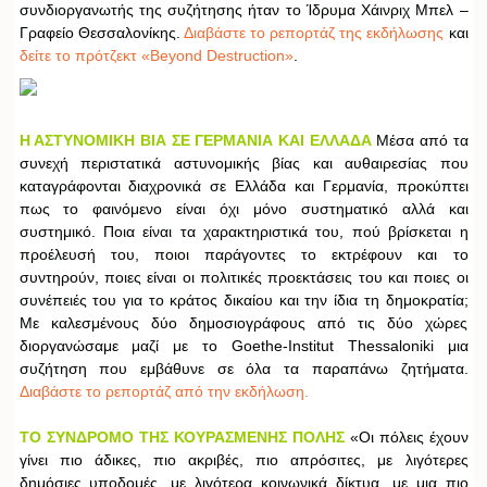
συνδιοργανωτής της συζήτησης ήταν το Ίδρυμα Χάινριχ Μπελ –
Γραφείο Θεσσαλονίκης.
Διαβάστε το ρεπορτάζ της εκδήλωσης
και
δείτε το πρότζεκτ «Beyond Destruction»
.
Η ΑΣΤΥΝΟΜΙΚΗ ΒΙΑ ΣΕ ΓΕΡΜΑΝΙΑ ΚΑΙ ΕΛΛΑΔΑ
Μέσα από τα
συνεχή περιστατικά αστυνομικής βίας και αυθαιρεσίας που
καταγράφονται διαχρονικά σε Ελλάδα και Γερμανία, προκύπτει
πως το φαινόμενο είναι όχι μόνο συστηματικό αλλά και
συστημικό. Ποια είναι τα χαρακτηριστικά του, πού βρίσκεται η
προέλευσή του, ποιοι παράγοντες το εκτρέφουν και το
συντηρούν, ποιες είναι οι πολιτικές προεκτάσεις του και ποιες οι
συνέπειές του για το κράτος δικαίου και την ίδια τη δημοκρατία;
Με καλεσμένους δύο δημοσιογράφους από τις δύο χώρες
διοργανώσαμε μαζί με το Goethe-Institut Thessaloniki μια
συζήτηση που εμβάθυνε σε όλα τα παραπάνω ζητήματα.
Διαβάστε το ρεπορτάζ από την εκδήλωση.
ΤΟ ΣΥΝΔΡΟΜΟ ΤΗΣ ΚΟΥΡΑΣΜΕΝΗΣ ΠΟΛΗΣ
«Οι πόλεις έχουν
γίνει πιο άδικες, πιο ακριβές, πιο απρόσιτες, με λιγότερες
δημόσιες υποδομές, με λιγότερα κοινωνικά δίκτυα, με μια πιο