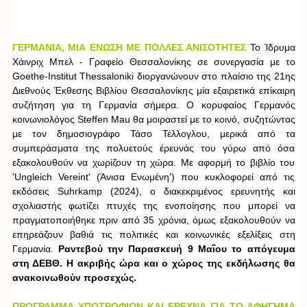
ΓΕΡΜΑΝΙΑ, ΜΙΑ ΕΝΩΣΗ ΜΕ ΠΟΛΛΕΣ ΑΝΙΣΟΤΗΤΕΣ
Το Ίδρυμα
Χάινριχ Μπελ - Γραφείο Θεσσαλονίκης σε συνεργασία με το
Goethe-Institut Thessaloniki διοργανώνουν στο πλαίσιο της 21ης
Διεθνούς Έκθεσης Βιβλίου Θεσσαλονίκης μία εξαιρετικά επίκαιρη
συζήτηση για τη Γερμανία σήμερα. Ο κορυφαίος Γερμανός
κοινωνιολόγος Steffen Mau θα μοιραστεί με το κοινό, συζητώντας
με τον δημοσιογράφο Τάσο Τέλλογλου, μερικά από τα
συμπεράσματα της πολυετούς έρευνάς του γύρω από όσα
εξακολουθούν να χωρίζουν τη χώρα. Με αφορμή το βιβλίο του
'Ungleich Vereint' (Άνισα Ενωμένη') που κυκλοφορεί από τις
εκδόσεις Suhrkamp (2024), o διακεκριμένος ερευνητής και
σχολιαστής φωτίζει πτυχές της ενοποίησης που μπορεί να
πραγματοποιήθηκε πριν από 35 χρόνια, όμως εξακολουθούν να
επηρεάζουν βαθιά τις πολιτικές και κοινωνικές εξελίξεις στη
Γερμανία.
Ραντεβού την Παρασκευή 9 Μαΐου το απόγευμα
στη ΔΕΒΘ. Η ακριβής ώρα και ο χώρος της εκδήλωσης θα
ανακοινωθούν προσεχώς.
ΠΡΟΓΡΑΜΜΑ ΥΠΟΤΡΟΦΙΩΝ ΚΑΙ ΕΡΕΥΝΑ ΓΙΑ ΤΟ ΑΦΗΓΗΜΑ