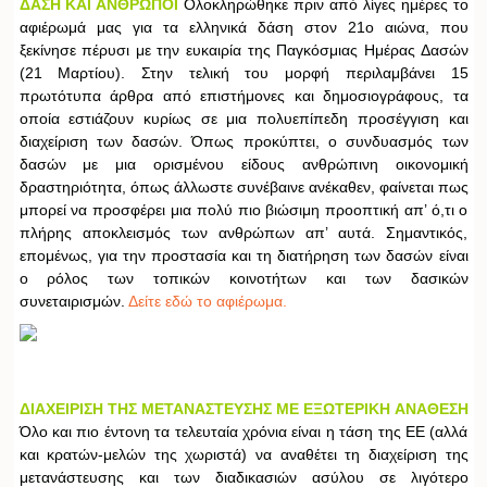
ΔΑΣΗ ΚΑΙ ΑΝΘΡΩΠΟΙ
Ολοκληρώθηκε πριν από λίγες ημέρες το
αφιέρωμά μας για τα ελληνικά δάση στον 21ο αιώνα, που
ξεκίνησε πέρυσι με την ευκαιρία της Παγκόσμιας Ημέρας Δασών
(21 Μαρτίου). Στην τελική του μορφή περιλαμβάνει 15
πρωτότυπα άρθρα από επιστήμονες και δημοσιογράφους, τα
οποία εστιάζουν κυρίως σε μια πολυεπίπεδη προσέγγιση και
διαχείριση των δασών. Όπως προκύπτει, ο συνδυασμός των
δασών με μια ορισμένου είδους ανθρώπινη οικονομική
δραστηριότητα, όπως άλλωστε συνέβαινε ανέκαθεν, φαίνεται πως
μπορεί να προσφέρει μια πολύ πιο βιώσιμη προοπτική απ’ ό,τι ο
πλήρης αποκλεισμός των ανθρώπων απ’ αυτά. Σημαντικός,
επομένως, για την προστασία και τη διατήρηση των δασών είναι
ο ρόλος των τοπικών κοινοτήτων και των δασικών
συνεταιρισμών.
Δείτε εδώ το αφιέρωμα.
ΔΙΑΧΕΙΡΙΣΗ ΤΗΣ ΜΕΤΑΝΑΣΤΕΥΣΗΣ ΜΕ ΕΞΩΤΕΡΙΚΗ ΑΝΑΘΕΣΗ
Όλο και πιο έντονη τα τελευταία χρόνια είναι η τάση της ΕΕ (αλλά
και κρατών-μελών της χωριστά) να αναθέτει τη διαχείριση της
μετανάστευσης και των διαδικασιών ασύλου σε λιγότερο