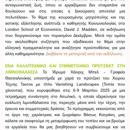
ανταγωνιστική ζωή, όπου οι εργαζόμενοι δεν σταματάνε να
δουλεύουν και στις οποίες η ξεκούραση αποτελεί μια
πολυτέλεια». Το θέμα της κουρασμένης μητρόπολης και της
αστικής εξάντλησης ανέπτυξε ο καθηγητής Κοινωνιολογίας στο
London School of Economics, David J. Madden, σε εκδήλωση
που διοργανώσαμε τον περασμένο Δεκέμβριο. Μετά την ομιλία
του ακολούθησε συζήτηση που εξειδίκευσε το θέμα στην
ελληνική πραγματικότητα και αναζήτησε προϋποθέσεις για μια
άλλη καθημερινότητα.
Διαβάστε το ρεπορτάζ από την εκδήλωση.
ΕΝΑ ΚΑΛΛΙΤΕΧΝΙΚΟ ΚΑΙ ΣΥΜΜΕΤΟΧΙΚΟ ΠΡΟΤΖΕΚΤ ΣΤΗ
ΛΙΜΝΟΘΑΛΑΣΣΑ
Το Ίδρυμα Χάινριχ Μπελ - Γραφείο
Θεσσαλονίκης υποστήριξε με χαρά το πρότζεκτ του Χώρου
Τέχνης Tavros με τίτλο Vanishing Landscapes (Τοπία που
χάνονται), που κορυφώθηκε στις 6-9 Μαρτίου 2025 με μια
τετραήμερη συνάντηση στο Αιτωλικό, η οποία εξερεύνησε την
ευάλωτη λιμνοθάλασσα της περιοχής μέσα από την τέχνη, την
έρευνα και συμμετοχικές δράσεις. Το πρόγραμμα, εκκινώντας από
το έργο της χαράκτριας και ζωγράφου Βάσως Κατράκη, μας
κάλεσε να σκεφτούμε τη μεταμόρφωση του τοπίου και να βρούμε
τα εργαλεία που θα μας βοηθήσουν να συμβιώσουμε και να